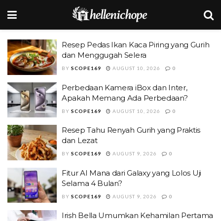
Resep Pedas Ikan Kaca Piring yang Gurih
dan Menggugah Selera
BY
SCOPE169
AUGUST 10, 2026
0
Perbedaan Kamera iBox dan Inter,
Apakah Memang Ada Perbedaan?
BY
SCOPE169
AUGUST 10, 2026
0
Resep Tahu Renyah Gurih yang Praktis
dan Lezat
BY
SCOPE169
AUGUST 9, 2026
0
Fitur AI Mana dari Galaxy yang Lolos Uji
Selama 4 Bulan?
BY
SCOPE169
AUGUST 9, 2026
0
Irish Bella Umumkan Kehamilan Pertama