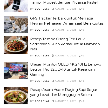
Tampil Modest dengan Nuansa Pastel
BY
SCOPE169
AUGUST 8, 2026
0
GPS Tracker Terbaik untuk Menjaga
Hewan Peliharaan Aman saat Beraktivitas
BY
SCOPE169
AUGUST 8, 2026
0
Resep Tempe Oseng Teri Lauk
Sederhana Gurih Pedas untuk Nambah
Nasi
BY
SCOPE169
AUGUST 7, 2026
0
Ulasan Monitor OLED 4K 240Hz Lenovo
Legion Pro 32UD-10 untuk Kerja dan
Gaming
BY
SCOPE169
AUGUST 7, 2026
0
Resep Asem Asem Daging Sapi Segar
yang Lezat dan Menggugah Selera
BY
SCOPE169
AUGUST 6, 2026
0